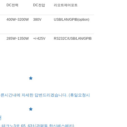
DC전력
DC전압
리모트제어포트
400W~3200W
380V
USB/LAN/GPIB(option)
285W~1350W
+/-425V
RS232C/USB/LAN/GPIB
른시간내에 자세한 답변드리겠습니다. (휴일요청시
팬
테크노3로 65, 631(관평동,한신에스메카)