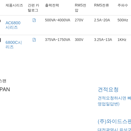
제품시리즈
간편 카
출력전력
RMS전
RMS전류
주파수
탈로그
압
500VA~4000VA
270V
2.5A~20A
500Hz
AC6800
시리즈
375VA~1750VA
300V
3.25A~13A
1KHz
6800C시
리즈
스팬
PAN
견적요청
견적요청하시면 빠
영업일답변)
(주)와이드스
대전광역시 유성구 