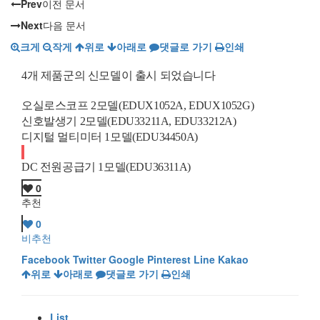
Prev
이전 문서
Next
다음 문서
크게
작게
위로
아래로
댓글로 가기
인쇄
4
개 제품군의 신모델이 출시 되었습니다
오실로스코프
2
모델
(EDUX1052A, EDUX1052G)
신호발생기
2
모델
(EDU33211A, EDU33212A)
디지털 멀티미터
1
모델
(EDU34450A)
DC
전원공급기
1
모델
(EDU36311A)
0
추천
0
비추천
Facebook
Twitter
Google
Pinterest
Line
Kakao
위로
아래로
댓글로 가기
인쇄
List